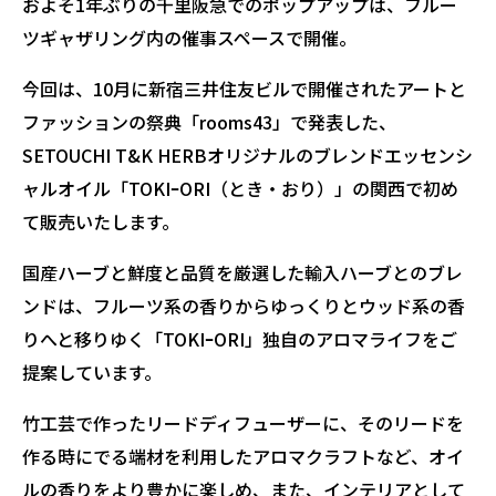
およそ1年ぶりの千里阪急でのポップアップは、フルー
ツギャザリング内の催事スペースで開催。
今回は、10月に新宿三井住友ビルで開催されたアートと
ファッションの祭典「rooms43」で発表した、
SETOUCHI T&K HERBオリジナルのブレンドエッセンシ
ャルオイル「TOKIｰORI（とき・おり）」の関西で初め
て販売いたします。
国産ハーブと鮮度と品質を厳選した輸入ハーブとのブレ
ンドは、フルーツ系の香りからゆっくりとウッド系の香
りへと移りゆく「TOKIｰORI」独自のアロマライフをご
提案しています。
竹工芸で作ったリードディフューザーに、そのリードを
作る時にでる端材を利用したアロマクラフトなど、オイ
ルの香りをより豊かに楽しめ、また、インテリアとして