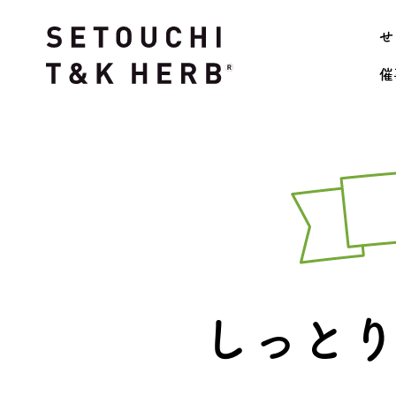
せ
催
しっと