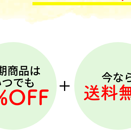
期商品は
今な
いつでも
送料
%OFF