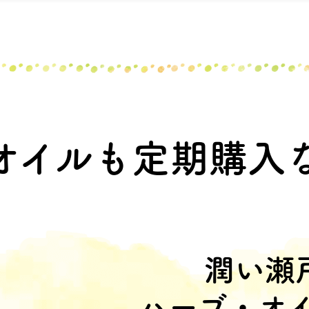
オイルも
定期購入
潤い瀬
ハーブ・オ