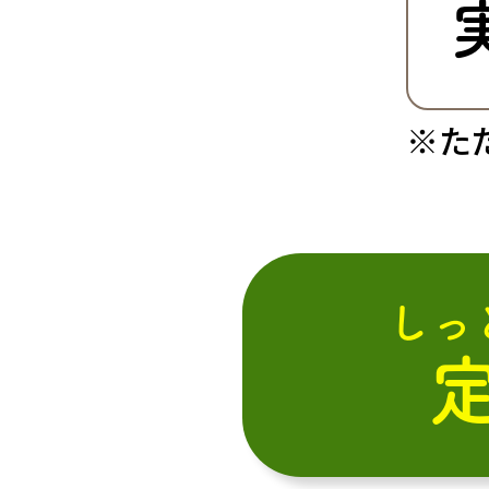
※た
しっ