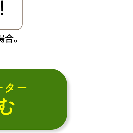
！
場合。
ーター
む