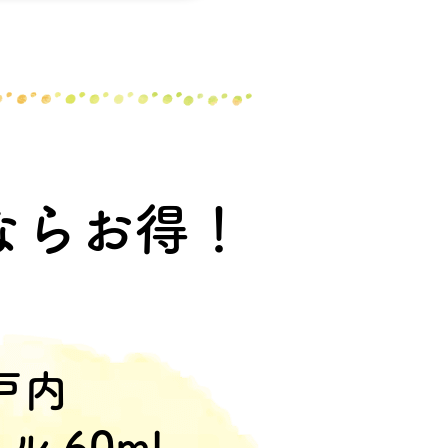
ならお得！
戸内
イル
60ml