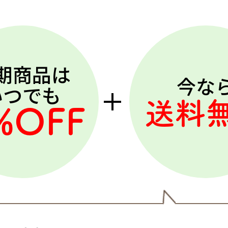
期商品は
今な
いつでも
送料
%OFF