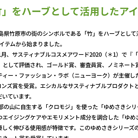
竹」をハーブとして活用したアイ
広島県竹原市の街のシンボルである「竹」をハーブとして
アイテムから始まりました。
1月、サスティナブルコスメアワード2020（＊1）で『
として評価され、ゴールド賞、審査員賞、ノミネート賞な
ィー・ファッション・ラボ（ニューヨーク）が主催した「OW
ブロンズ賞を受賞。エシカルなサスティナブルプロダクト
だいています。
西部の山に自生する「クロモジ」を使った「ゆめさきシリ
つエイジングケアやエモリメント成分を調合した「ゆめ
優しく伸びる使用感が特徴です。このゆめさきシリーズ
ミネート賞を受賞しています。