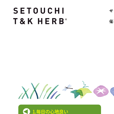
せ
催
1.毎日の心地良い