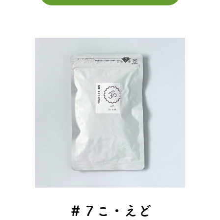
＃７こ・えど