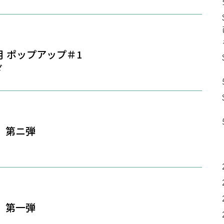
 5月 ポップアップ＃1
ざ
ン 第ニ弾
ン 第一弾